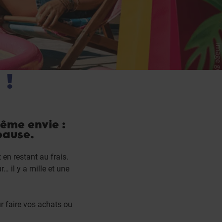
 !
ême envie :
pause.
 en restant au frais.
 il y a mille et une
r faire vos achats ou