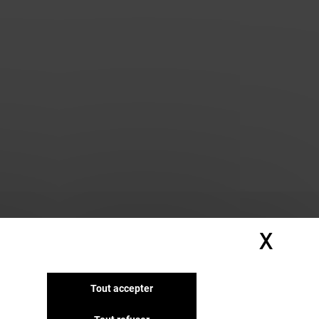
X
Masq
Tout accepter