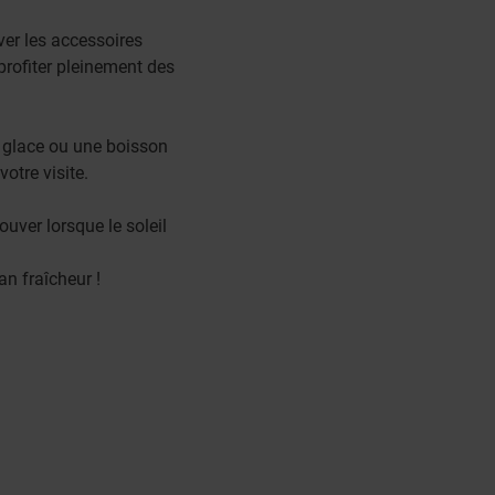
ver les accessoires
profiter pleinement des
e glace ou une boisson
otre visite.
rouver lorsque le soleil
an fraîcheur !