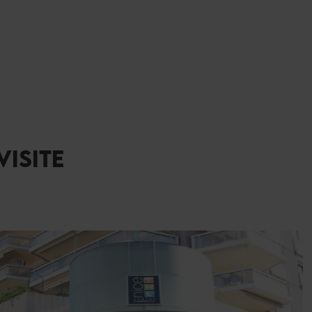
7H00
9H00
10H00
11H00
13H00
14H00
15
ISITE