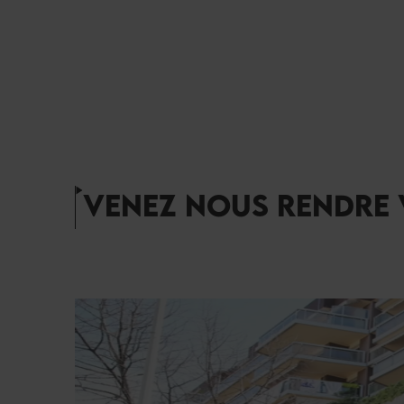
1H00
2H00
3H00
5H00
6H00
VENEZ NOUS RENDRE V