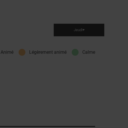
Jeudi
Animé
Légèrement animé
Calme